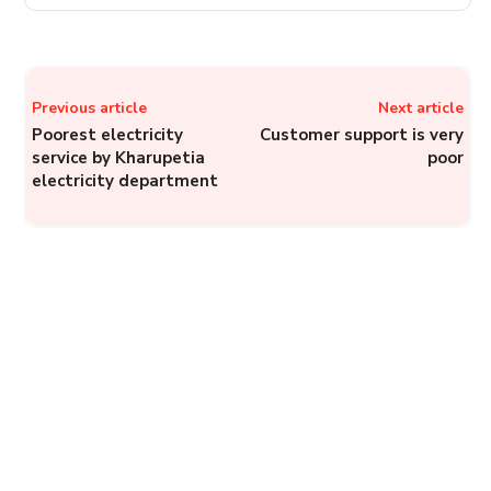
Previous article
Next article
Poorest electricity
Customer support is very
service by Kharupetia
poor
electricity department
Maersk Line India: How to
Register a Complaint for
Maersk Line India Pvt Ltd
Complainthub Desk
-
February 22, 2024
Logistics