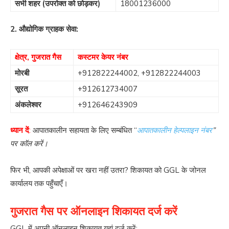
सभी शहर (उपरोक्त को छोड़कर)
18001236000
2. औद्योगिक ग्राहक सेवा:
क्षेत्र, गुजरात गैस
कस्टमर केयर नंबर
मोरबी
+912822244002
,
+912822244003
सूरत
+912612734007
अंकलेश्वर
+912646243909
ध्यान दें
:
आपातकालीन सहायता के लिए सम्बंधित “
आपातकालीन हेल्पलाइन नंबर
”
पर कॉल करें।
फिर भी, आपकी अपेक्षाओं पर खरा नहीं उतरा? शिकायत को GGL के जोनल
कार्यालय तक पहुँचाएँ।
गुजरात गैस पर ऑनलाइन शिकायत दर्ज करें
GGL में अपनी ऑनलाइन शिकायत यहां दर्ज करें: