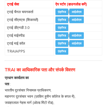
ट्राई सेवा
ऐप स्टोर (डाउनलोड करें)
|
ट्राई चैनल चयनकर्ता
एंड्रॉयड
आईओएस
|
ट्राई सीएमएस (शिकायतें)
एंड्रॉयड
आईओएस
ट्राई डीएनडी 3.0
एंड्रॉयड
|
ट्राई माईस्पीड
एंड्रॉयड
आईओएस
|
ट्राई माई कॉल
एंड्रॉयड
आईओएस
TRAIAPPS
एंड्रॉयड
TRAI का आधिकारिक पता और संपर्क विवरण
प्रधान कार्यालय का
पता
:
भारतीय दूरसंचार नियामक प्राधिकरण,
महानगर दूरसंचार भवन (ज़ाकिर हुसैन कॉलेज के बगल में),
जवाहरलाल नेहरू मार्ग (ओल्ड मिंटो रोड),