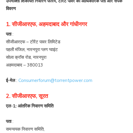
उपभोक्ता शिकायत निवारण फोरम, टोरेंट पावर का आधिकारिक पता और संपर्क
विवरण
1. सीजीआरएफ, अहमदाबाद और गांधीनगर
पता
:
सीजीआरएफ – टोरेंट पावर लिमिटेड
पहली मंजिल, नारनपुरा प्लग प्वाइंट
सोला क्रॉस रोड, नारनपुरा
अहमदाबाद – 380013
ई-मेल
:
Consumerforum@torrentpower.com
2. सीजीआरएफ, सूरत
एल-1: आंतरिक निवारण समिति
पता
:
समन्वयक निवारण समिति,