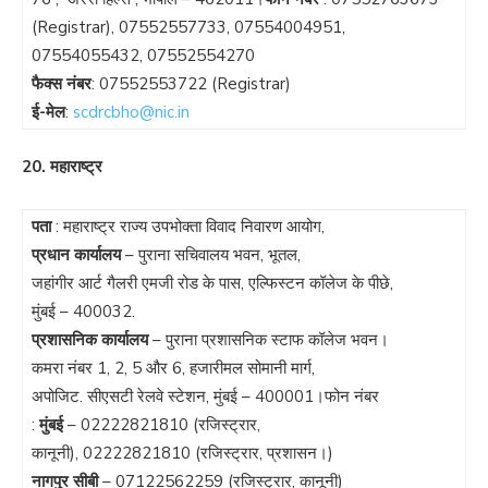
(Registrar),
07552557733
,
07554004951
,
07554055432
,
07552554270
फैक्स नंबर
:
07552553722
(Registrar)
ई-मेल
:
scdrcbho@nic.in
20. महाराष्ट्र
पता
: महाराष्ट्र राज्य उपभोक्ता विवाद निवारण आयोग,
प्रधान कार्यालय
– पुराना सचिवालय भवन, भूतल,
जहांगीर आर्ट गैलरी एमजी रोड के पास, एल्फिस्टन कॉलेज के पीछे,
मुंबई – 400032.
प्रशासनिक कार्यालय
– पुराना प्रशासनिक स्टाफ कॉलेज भवन।
कमरा नंबर 1, 2, 5 और 6, हजारीमल सोमानी मार्ग,
अपोजिट. सीएसटी रेलवे स्टेशन, मुंबई – 400001।फोन नंबर
:
मुंबई
–
02222821810
(रजिस्ट्रार,
कानूनी),
02222821810
(रजिस्ट्रार, प्रशासन।)
नागपुर सीबी
–
07122562259
(रजिस्ट्रार, कानूनी)