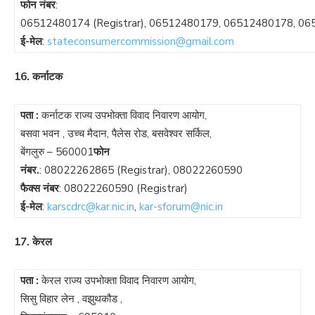
फोन नंबर
:
06512480174
(Registrar),
06512480179
,
06512480178
,
06
ई-मेल
:
stateconsumercommission@gmail.com
16. कर्नाटक
पता :
कर्नाटक राज्य उपभोक्ता विवाद निवारण आयोग,
बसवा भवन , उच्च मैदान, पैलेस रोड, बसवेश्वर सर्किल,
बेंगलुरु – 560001
फोन
नंबर.
:
08022262865
(Registrar),
08022260590
फैक्स नंबर
:
08022260590
(Registrar)
ई-मेल
:
karscdrc@kar.nic.in
,
kar-sforum@nic.in
17. केरल
पता :
केरल राज्य उपभोक्ता विवाद निवारण आयोग,
सिसु विहार लेन , वझुथकौड ,