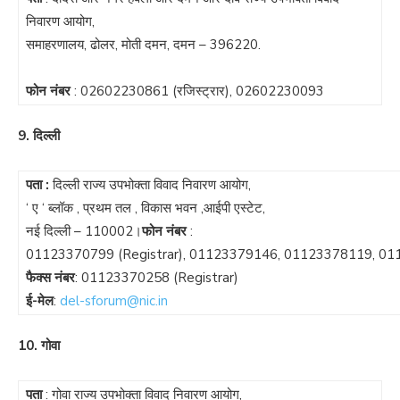
निवारण आयोग,
समाहरणालय, ढोलर, मोती दमन, दमन – 396220.
फोन नंबर
:
02602230861
(रजिस्ट्रार),
02602230093
9. दिल्ली
पता :
दिल्ली राज्य उपभोक्ता विवाद निवारण आयोग,
‘ ए ‘ ब्लॉक , प्रथम तल , विकास भवन ,आईपी एस्टेट,
नई दिल्ली – 110002।
फोन नंबर
:
01123370799
(Registrar),
01123379146
,
01123378119
,
01
फैक्स नंबर
:
01123370258
(Registrar)
ई-मेल
:
del-sforum@nic.in
10. गोवा
पता
: गोवा राज्य उपभोक्ता विवाद निवारण आयोग,