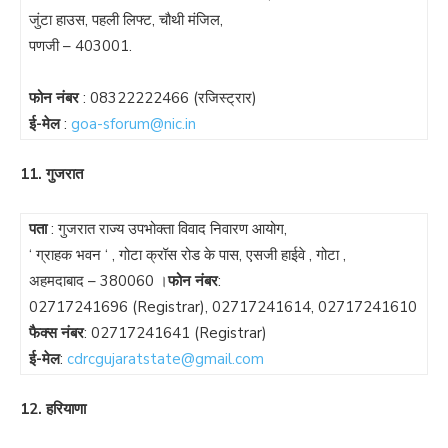
जुंटा हाउस, पहली लिफ्ट, चौथी मंजिल,
पणजी – 403001.
फोन नंबर
:
08322222466
(रजिस्ट्रार)
ई-मेल
:
goa-sforum@nic.in
11. गुजरात
पता
: गुजरात राज्य उपभोक्ता विवाद निवारण आयोग,
‘ ग्राहक भवन ‘ , गोटा क्रॉस रोड के पास, एसजी हाईवे , गोटा ,
अहमदाबाद – 380060 ।
फोन नंबर
:
02717241696
(Registrar),
02717241614
,
02717241610
फैक्स नंबर
:
02717241641
(Registrar)
ई-मेल
:
cdrcgujaratstate@gmail.com
12. हरियाणा