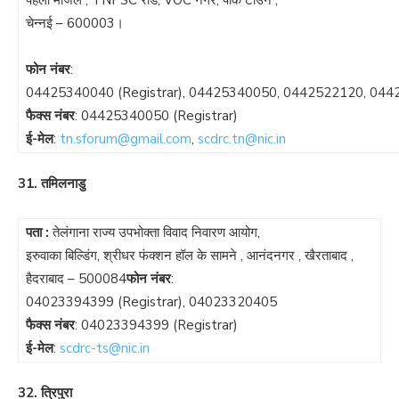
पहली मंजिल , TNPSC रोड, VOC नगर, पार्क टाउन ,
चेन्नई – 600003।
फोन नंबर
:
04425340040
(Registrar),
04425340050
,
0442522120
,
044
फैक्स नंबर
:
04425340050
(Registrar)
ई-मेल
:
tn.sforum@gmail.com
,
scdrc.tn@nic.in
31. तमिलनाडु
पता :
तेलंगाना राज्य उपभोक्ता विवाद निवारण आयोग,
इरुवाका बिल्डिंग, श्रीधर फंक्शन हॉल के सामने , आनंदनगर , खैरताबाद ,
हैदराबाद – 500084
फोन नंबर
:
04023394399
(Registrar),
04023320405
फैक्स नंबर
:
04023394399
(Registrar)
ई-मेल
:
scdrc-ts@nic.in
32. त्रिपुरा