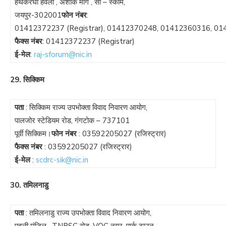
हथकरघा हवेली , अशोक मार्ग , सी – स्कीम,
जयपुर-302001
फोन नंबर
:
01412372237
(Registrar),
01412370248
,
01412360316
,
01
फैक्स नंबर
:
01412372237
(Registrar)
ई-मेल
:
raj-sforum@nic.in
29. सिक्किम
पता
: सिक्किम राज्य उपभोक्ता विवाद निवारण आयोग,
पालजोर स्टेडियम रोड, गंगटोक – 737101
पूर्वी सिक्किम।
फोन नंबर
:
03592205027
(रजिस्ट्रार)
फैक्स नंबर
:
03592205027
(रजिस्ट्रार)
ई-मेल
:
scdrc-sik@nic.in
30. तमिलनाडु
पता
: तमिलनाडु राज्य उपभोक्ता विवाद निवारण आयोग,