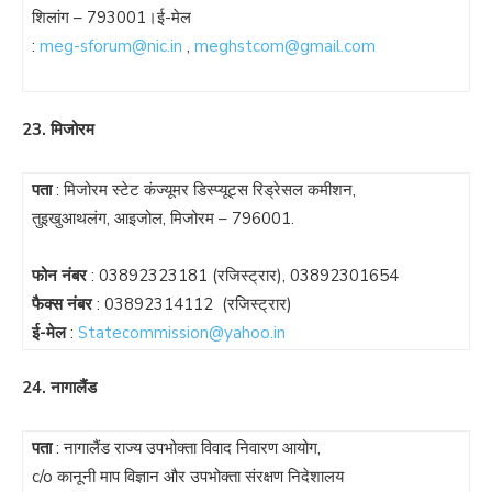
शिलांग – 793001।ई-मेल
:
meg-sforum@nic.in
,
meghstcom@gmail.com
23. मिजोरम
पता
: मिजोरम स्टेट कंज्यूमर डिस्प्यूट्स रिड्रेसल कमीशन,
तुइखुआथलंग, आइजोल, मिजोरम – 796001.
फोन नंबर
:
03892323181
(रजिस्ट्रार),
03892301654
फैक्स नंबर
:
03892314112
(रजिस्ट्रार)
ई-मेल
:
Statecommission@yahoo.in
24. नागालैंड
पता
: नागालैंड राज्य उपभोक्ता विवाद निवारण आयोग,
c/o कानूनी माप विज्ञान और उपभोक्ता संरक्षण निदेशालय