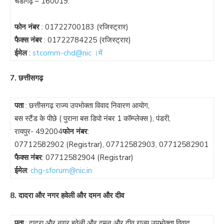
चंडीगढ़ – 160019.
फोन नंबर
:
01722700183
(रजिस्ट्रार)
फैक्स नंबर
:
01722784225
(रजिस्ट्रार)
ईमेल
:
stcomm-chd@nic ।में
7. छत्तीसगढ़
पता
: छत्तीसगढ़ राज्य उपभोक्ता विवाद निवारण आयोग,
बस स्टैंड के पीछे ( पुराना बस डिपो नंबर 1 कॉम्प्लेक्स ), पंडरी,
रायपुर- 492004
फोन नंबर
:
07712582902
(Registrar),
07712582903
,
07712582901
फैक्स नंबर
:
07712582904
(Registrar)
ईमेल
:
chg-sforum@nic.in
8. दादरा और नगर हवेली और दमन और दीव
पता
: दादरा और नगर हवेली और दमन और दीव राज्य उपभोक्ता विवाद