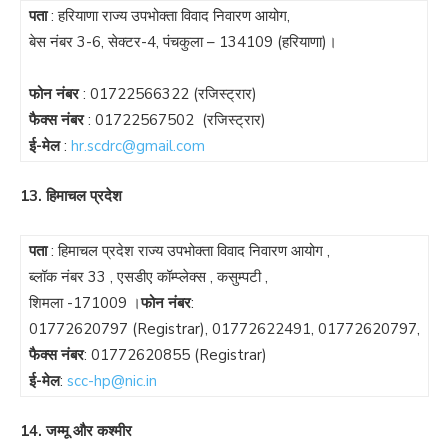
पता
: हरियाणा राज्य उपभोक्ता विवाद निवारण आयोग,
बेस नंबर 3-6, सेक्टर-4, पंचकुला – 134109 (हरियाणा)।
फोन नंबर
:
01722566322
(रजिस्ट्रार)
फैक्स नंबर
:
01722567502
(रजिस्ट्रार)
ई-मेल
:
hr.scdrc@gmail.com
13. हिमाचल प्रदेश
पता
: हिमाचल प्रदेश राज्य उपभोक्ता विवाद निवारण आयोग ,
ब्लॉक नंबर 33 , एसडीए कॉम्प्लेक्स , कसुम्पटी ,
शिमला -171009 ।
फोन नंबर
:
01772620797
(Registrar),
01772622491
,
01772620797
,
फैक्स नंबर
:
01772620855
(Registrar)
ई-मेल
:
scc-hp@nic.in
14. जम्मू और कश्मीर