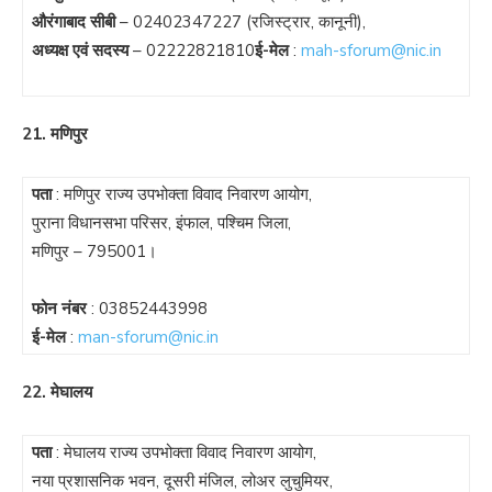
औरंगाबाद सीबी
–
02402347227
(रजिस्ट्रार, कानूनी),
अध्यक्ष एवं सदस्य
–
02222821810
ई-मेल
:
mah-sforum@nic.in
21. मणिपुर
पता
: मणिपुर राज्य उपभोक्ता विवाद निवारण आयोग,
पुराना विधानसभा परिसर, इंफाल, पश्चिम जिला,
मणिपुर – 795001।
फोन नंबर
:
03852443998
ई-मेल
:
man-sforum@nic.in
22. मेघालय
पता
: मेघालय राज्य उपभोक्ता विवाद निवारण आयोग,
नया प्रशासनिक भवन, दूसरी मंजिल, लोअर लुचुमियर,