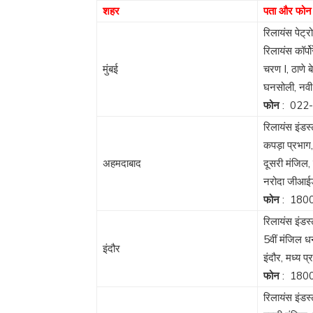
शहर
पता और फोन 
रिलायंस पेट्रो
रिलायंस कॉर्प
मुंबई
चरण I, ठाणे ब
घनसोली, नवी
फोन
:
022
रिलायंस इंडस
कपड़ा प्रभाग
अहमदाबाद
दूसरी मंजिल,
नरोदा जीआई
फोन
:
180
रिलायंस इंडस
5वीं मंजिल ध
इंदौर
इंदौर, मध्य 
फोन
:
180
रिलायंस इंडस