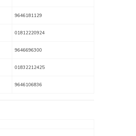
9646181129
01812220924
9646696300
01832212425
9646106836