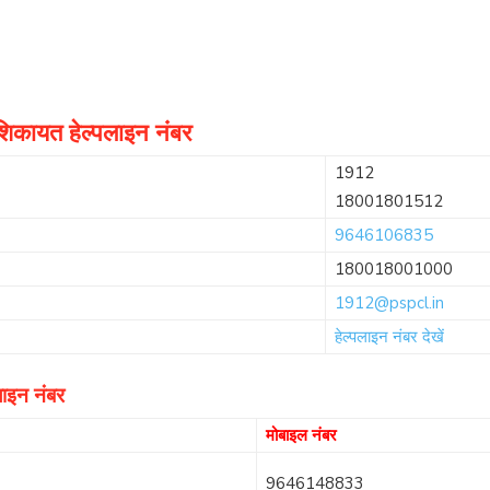
 शिकायत हेल्पलाइन नंबर
1912
18001801512
9646106835
180018001000
1912@pspcl.in
हेल्पलाइन नंबर देखें
लाइन नंबर
मोबाइल नंबर
9646148833