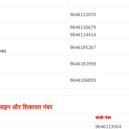
9646122070
9646116679
9646114414
9646185267
्का)
9646182959
9646106835
्पलाइन और शिकायत नंबर
संपर्क नंबर
9646113004