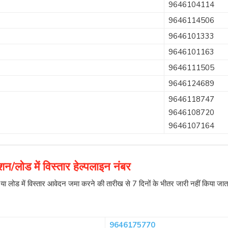
9646104114
9646114506
9646101333
9646101163
9646111505
9646124689
9646118747
9646108720
9646107164
लोड में विस्तार हेल्पलाइन नंबर
ोड में विस्तार आवेदन जमा करने की तारीख से 7 दिनों के भीतर जारी नहीं किया जाता
9646175770