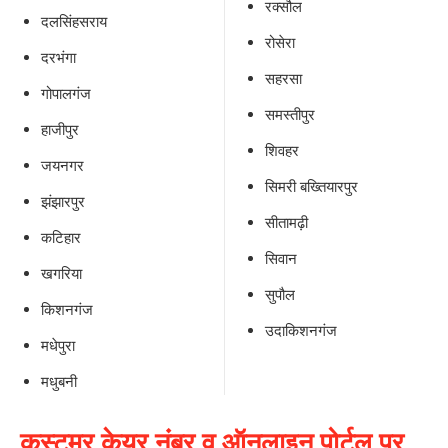
रक्सौल
दलसिंहसराय
रोसेरा
दरभंगा
सहरसा
गोपालगंज
समस्तीपुर
हाजीपुर
शिवहर
जयनगर
सिमरी बख्तियारपुर
झंझारपुर
सीतामढ़ी
कटिहार
सिवान
खगरिया
सुपौल
किशनगंज
उदाकिशनगंज
मधेपुरा
मधुबनी
कस्टमर केयर नंबर व ऑनलाइन पोर्टल पर