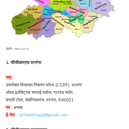
स्रोत – berc.co.in
1. सीजीआरएफ दरभंगा:
पता
:
उपभोक्ता शिकायत निवारण फोरम (CGRF), दरभंगा
ओल्ड इलेक्ट्रिक सप्लाई सर्कल, ग्राउंड फ्लोर,
बंगाली टोला, लेहरियासराय, दरभंगा, 846001
पद
: अध्यक्ष
ई-मेल
:
cgrfdarbhaga@gmail.com