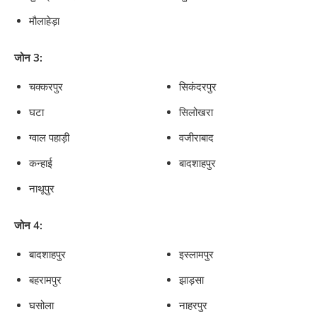
मौलाहेड़ा
जोन 3:
चक्करपुर
सिकंदरपुर
घटा
सिलोखरा
ग्वाल पहाड़ी
वजीराबाद
कन्हाई
बादशाहपुर
नाथूपुर
जोन 4:
बादशाहपुर
इस्लामपुर
बहरामपुर
झाड़सा
घसोला
नाहरपुर