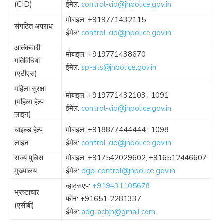
(CID)
ईमेल:
control-cid@jhpolice.gov.in
मोबाइल:
+919771432115
संगठित अपराध
ईमेल:
control-cid@jhpolice.gov.in
आतंकवादी
मोबाइल:
+919771438670
गतिविधियाँ
ईमेल:
sp-ats@jhpolice.gov.in
(एटीएस)
महिला सुरक्षा
मोबाइल:
+919771432103
;
1091
(महिला हेल्प
ईमेल:
control-cid@jhpolice.gov.in
लाइन)
चाइल्ड हेल्प
मोबाइल:
+918877444444
;
1098
लाइन
ईमेल:
control-cid@jhpolice.gov.in
राज्य पुलिस
मोबाइल:
+917542029602
,
+916512446607
मुख्यालय
ईमेल:
dgp-control@jhpolice.gov.in
व्हाट्सएप:
+919431105678
भ्रष्टाचार
फोन:
+91651-2281337
(एसीबी)
ईमेल:
adg-acbjh@gmail.com