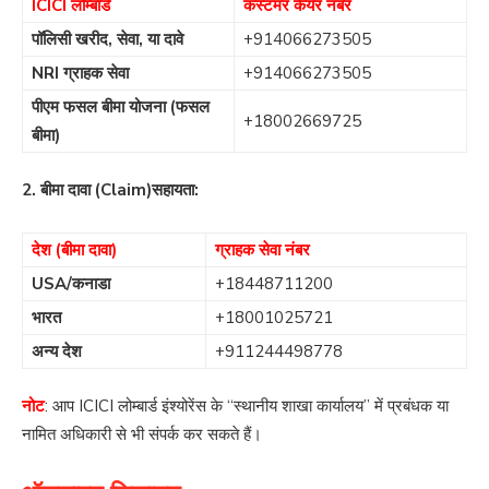
ICICI लोम्बार्ड
कस्टमर केयर नंबर
पॉलिसी खरीद, सेवा, या दावे
+914066273505
NRI ग्राहक सेवा
+914066273505
पीएम फसल बीमा योजना (फसल
+18002669725
बीमा)
2. बीमा दावा (Claim)सहायता:
देश (बीमा दावा)
ग्राहक सेवा नंबर
USA/कनाडा
+18448711200
भारत
+18001025721
अन्य देश
+911244498778
नोट
: आप ICICI लोम्बार्ड इंश्योरेंस के “स्थानीय शाखा कार्यालय” में प्रबंधक या
नामित अधिकारी से भी संपर्क कर सकते हैं।