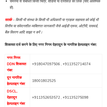
समस्या से संबंधित किसी चित्र, वीडियो या दस्तावेज़ का लिंक (यदि आवश्यक
हो).
सतर्क
– किसी भी संस्था के किसी भी अधिकारी या ग्राहक सहायता को कोई भी
वित्तीय या संवेदनशील व्यक्तिगत जानकारी जैसे आईडी प्रूफ, ओटीपी, पासवर्ड,
बैंक विवरण आदि साझा न करें।
शिकायत दर्ज करने के लिए नगर निगम देहरादून के नागरिक हेल्पलाइन नंबर:
नगर निगम
DDN शिकायत
+918047097506
,
+911352714074
नंबर
दून नागरिक
18001802525
हेल्पलाइन नंबर
DSCL,
देहरादून
+911352653572
,
+91135275098
हेल्पलाइन नंबर