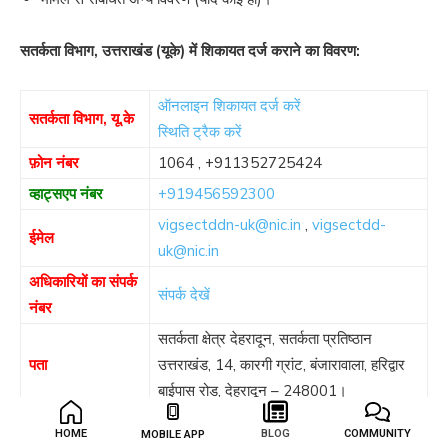
सतर्कता विभाग, उत्तराखंड (यूके) में शिकायत दर्ज कराने का विवरण:
ऑनलाइन शिकायत दर्ज करें
सतर्कता विभाग, यू.के
स्थिति ट्रैक करें
फ़ोन नंबर
1064
,
+911352725424
व्हाट्सएप नंबर
+919456592300
vigsectddn-uk@nic.in
,
vigsectdd-
ईमेल
uk@nic.in
अधिकारियों का संपर्क
संपर्क देखें
नंबर
सतर्कता क्षेत्र देहरादून, सतर्कता प्रतिष्ठान
पता
उत्तराखंड, 14, कारगी ग्रांट, बंजारावाला, हरिद्वार
बाईपास रोड, देहरादून – 248001।
HOME
BLOG
COMMUNITY
MOBILE APP
नोट
–
कृपया शिकायत फॉर्म की एक प्रति अपने पास रखें या स्थिति को ट्रैक