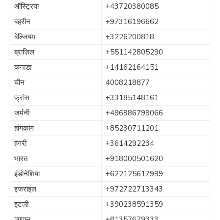
ऑस्ट्रिया
+43720380085
बहरीन
+97316196662
बेल्जियम
+3226200818
ब्राज़िल
+551142805290
कनाडा
+14162164151
चीन
4008218877
फ्रांस
+33185148161
जर्मनी
+496986799066
हांगकांग
+85230711201
हंगरी
+3614292234
भारत
+918000501620
इंडोनेशिया
+622125617999
इजराइल
+972722713343
इटली
+390238591359
जापान
+81357679333