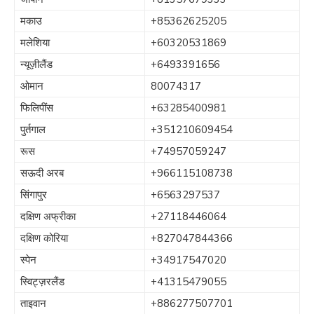
मकाउ
+85362625205
मलेशिया
+60320531869
न्यूज़ीलैंड
+6493391656
ओमान
80074317
फिलिपींस
+63285400981
पुर्तगाल
+351210609454
रूस
+74957059247
सऊदी अरब
+966115108738
सिंगापुर
+6563297537
दक्षिण अफ्रीका
+27118446064
दक्षिण कोरिया
+827047844366
स्पेन
+34917547020
स्विट्ज़रलैंड
+41315479055
ताइवान
+886277507701